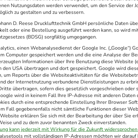
enen Nutzungsdaten werden verwendet, um den Service der Jo
lich zu gestalten und zu verbessern.
ohann D. Reese Drucklufttechnik GmbH persönliche Daten über
kelt oder eine Bestellung ausgeführt werden kann, so wird mi
tzgesetzes (BDSG) sorgfältig umgegangen.
lytics, einen Webanalysedienst der Google Inc. („Google“) G
Ihrem Computer gespeichert werden und die eine Analyse der B
erzeugten Informationen über Ihre Benutzung diese Website (ei
n den USA übertragen und dort gespeichert. Google wird dies
, um Reports über die Websiteaktivitäten für die Websitebe
nd der Internetnutzung verbundene Dienstleistungen zu erbri
ritte übertragen, sofern dies gesetzlich vorgeschrieben oder 
oogle wird in keinem Fall Ihre IP-Adresse mit anderen Daten 
ookies durch eine entsprechende Einstellung Ihrer Browser Sof
esem Fall gegebenenfalls nicht sämtliche Funktionen dieser Web
Website erklären Sie sich mit der Bearbeitung der über Sie 
 Weise und zu dem zuvor benannten Zweck einverstanden.
ng kann jederzeit mit Wirkung für die Zukunft widersprochen
alysetools mit vollständigen IP-Adressen möchten wir darauf