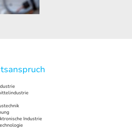
ätsanspruch
dustrie
ttelindustrie
ustechnik
hung
ktronische Industrie
echnologie