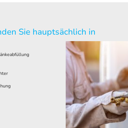
den Sie hauptsächlich in
ränkeabfüllung
hter
öhung